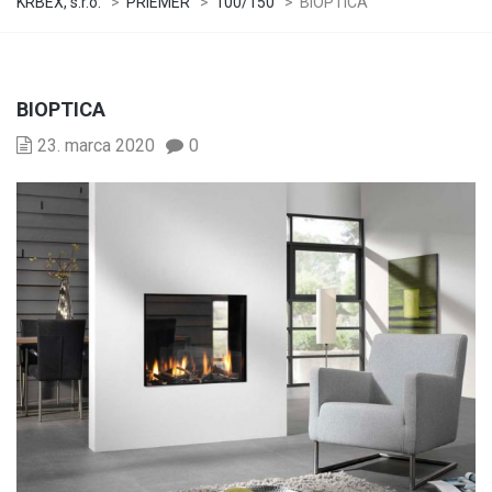
KRBEX, s.r.o.
>
PRIEMER
>
100/150
>
BIOPTICA
BIOPTICA
23. marca 2020
0