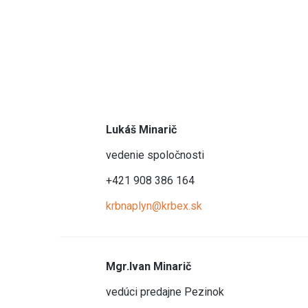
Lukáš Minarič
vedenie spoločnosti
+421 908 386 164
krbnaplyn@krbex.sk
Mgr.Ivan Minarič
vedúci predajne Pezinok