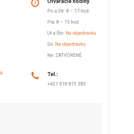
Otváracie hodiny
Po a Str: 8 – 17 hod.
Pia: 8 – 15 hod.
Ut a Štv:
Na objednávku
So:
Na objednávku
Ne: ZATVORENÉ
sk
Tel.:
+421 918 873 383