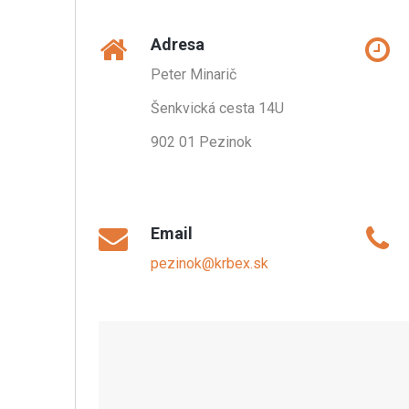
Adresa
Peter Minarič
Šenkvická cesta 14U
902 01 Pezinok
.
Email
pezinok@krbex.sk