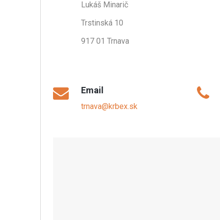
Lukáš Minarič
Trstinská 10
917 01 Trnava
.
Email
trnava@krbex.sk