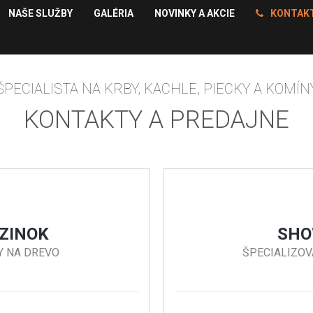
NAŠE SLUŽBY
GALÉRIA
NOVINKY A AKCIE
KONTAK
ŠPECIALISTA NA KRBY, KACHLE, PIECKY A KOMÍN
KONTAKTY A PREDAJNE
EZINOK
SHO
NY NA DREVO
ŠPECIALIZOV