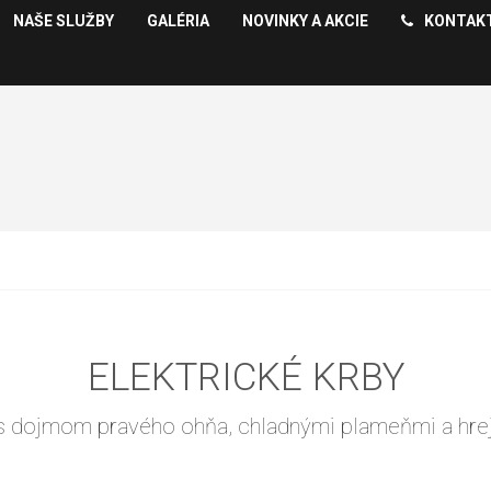
NAŠE SLUŽBY
GALÉRIA
NOVINKY A AKCIE
KONTAK
ELEKTRICKÉ KRBY
 s dojmom pravého ohňa, chladnými plameňmi a hre