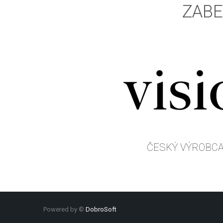
ZABE
ČESKÝ VÝROBC
Powered by ©
DobroSoft