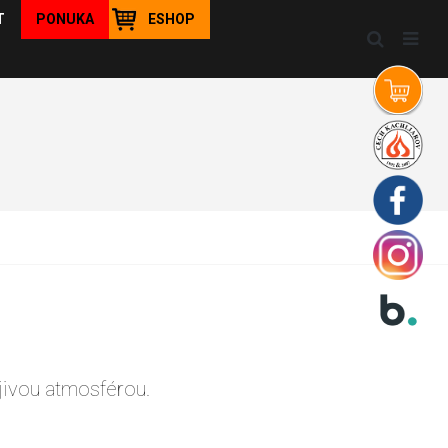
T
PONUKA
ESHOP
jivou atmosférou.