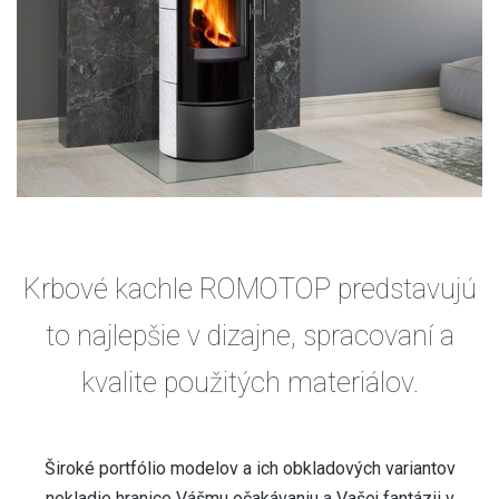
Krbové kachle ROMOTOP predstavujú
to najlepšie v dizajne, spracovaní a
kvalite použitých materiálov.
Široké portfólio modelov a ich obkladových variantov
nekladie hranice Vášmu očakávaniu a Vašej fantázii v