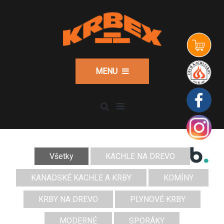
MENU
Všetky
KACHLE NA DREVO
KANADSKÉ KACHLE A KRBY
KOMÍNY
KRBY NA DREVO
PLYNOVÉ KRBY
MODERNÉ
SPORÁKY