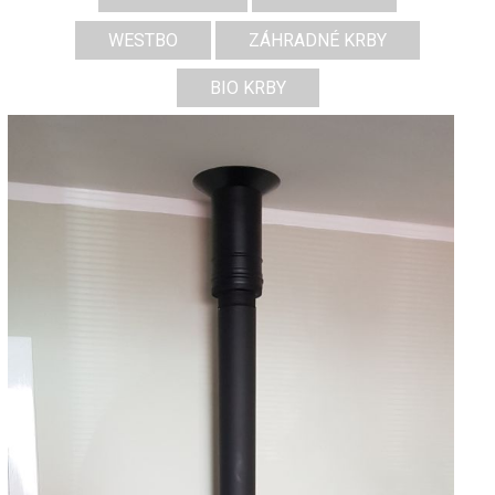
WESTBO
ZÁHRADNÉ KRBY
BIO KRBY