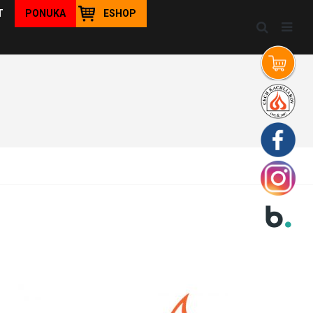
T
PONUKA
ESHOP