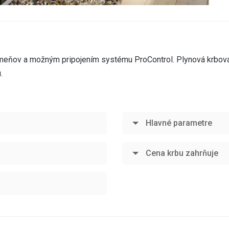
meňov a možným pripojením systému ProControl. Plynová krbov
.
Hlavné parametre
Cena krbu zahrňuje