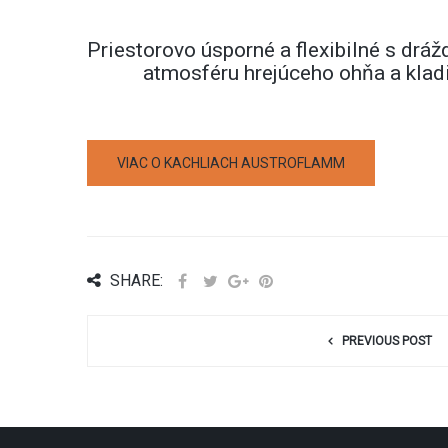
Priestorovo úsporné a flexibilné s d
atmosféru hrejúceho ohňa a kladi
VIAC O KACHLIACH AUSTROFLAMM
SHARE:
PREVIOUS POST