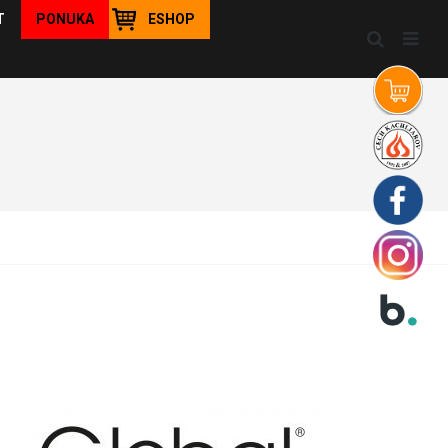
T
PONUKA
ESHOP