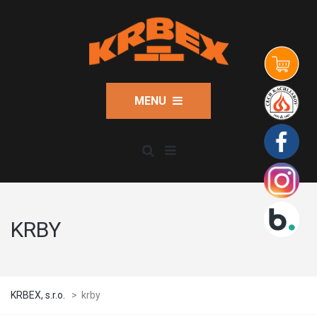
MENU
KRBY
KRBEX, s.r.o.
>
krby