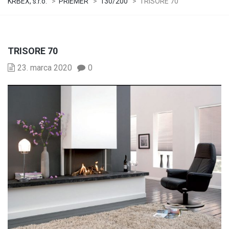
KRBEX, s.r.o.
>
PRIEMER
>
130/200
>
TRISORE 70
TRISORE 70
23. marca 2020
0