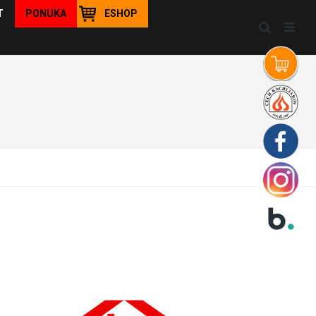
T
PONUKA
ESHOP