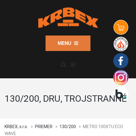
MENU
130/200, DRU, TROJSTRANNÉ
KRBEX, s.r.o.
>
PRIEMER
>
130/200
>
METRO 100XTU ECO
WAVE