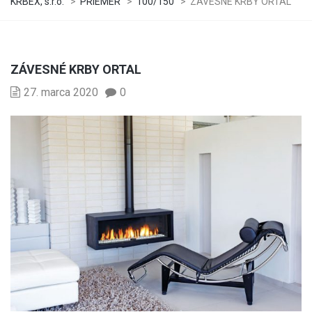
KRBEX, s.r.o.
>
PRIEMER
>
100/150
>
ZÁVESNÉ KRBY ORTAL
ZÁVESNÉ KRBY ORTAL
27. marca 2020
0