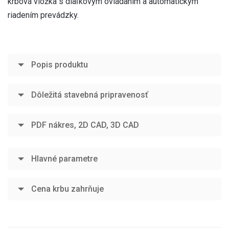
krbová vložka s diaľkovým ovládaním a automatickým
riadením prevádzky.
Popis produktu
Dôležitá stavebná pripravenosť
PDF nákres, 2D CAD, 3D CAD
Hlavné parametre
Cena krbu zahrňuje