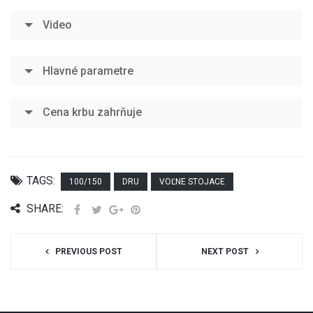
Video
Hlavné parametre
Cena krbu zahrňuje
TAGS:
100/150
DRU
VOĽNE STOJACE
SHARE:
PREVIOUS POST
NEXT POST