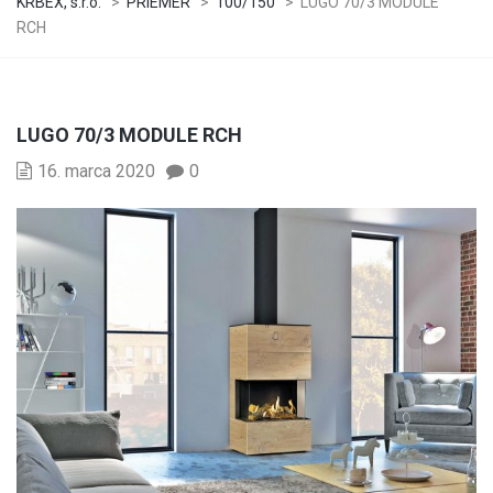
KRBEX, s.r.o.
>
PRIEMER
>
100/150
>
LUGO 70/3 MODULE
RCH
LUGO 70/3 MODULE RCH
16. marca 2020
0