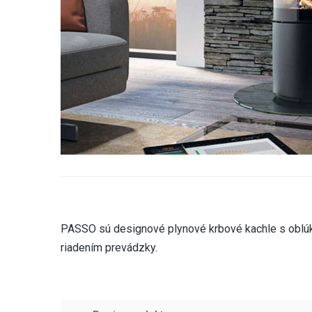
PASSO sú designové plynové krbové kachle s oblú
riadením prevádzky.