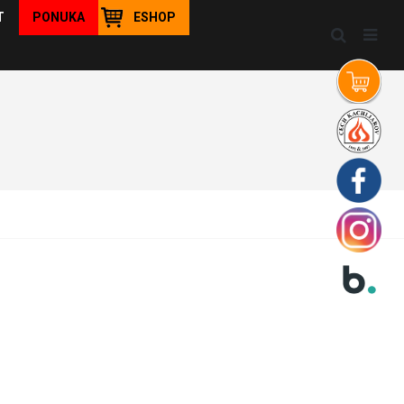
T
PONUKA
ESHOP