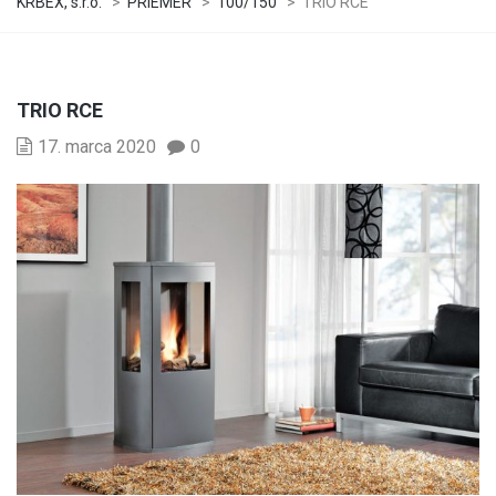
KRBEX, s.r.o.
>
PRIEMER
>
100/150
>
TRIO RCE
TRIO RCE
17. marca 2020
0