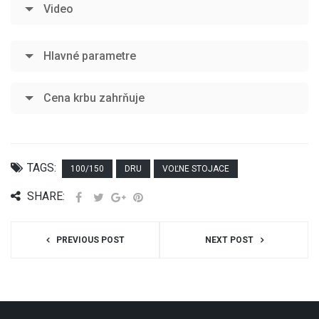
Video
Hlavné parametre
Cena krbu zahrňuje
TAGS:
100/150
DRU
VOĽNE STOJACE
SHARE:
PREVIOUS POST
NEXT POST