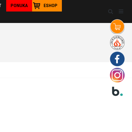
T
PONUKA
ESHOP