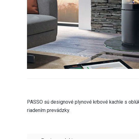
PASSO sú designové plynové krbové kachle s oblú
riadením prevádzky.