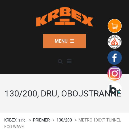
MENU
130/200, DRU, OBOJSTRANNÉ
KRBEX, s.r.o.
>
PRIEMER
>
130/200
>
METRO 100XT TUNNEL
ECO WAVE