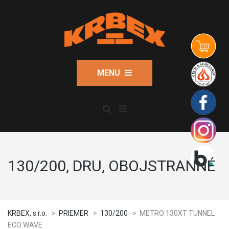
MENU
130/200, DRU, OBOJSTRANNÉ
KRBEX, s.r.o.
>
PRIEMER
>
130/200
>
METRO 130XT TUNNEL
ECO WAVE