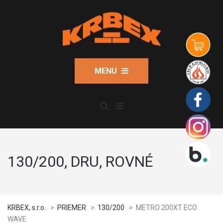
MENU
130/200, DRU, ROVNÉ
KRBEX, s.r.o.
>
PRIEMER
>
130/200
>
METRO 200XT ECO
WAVE